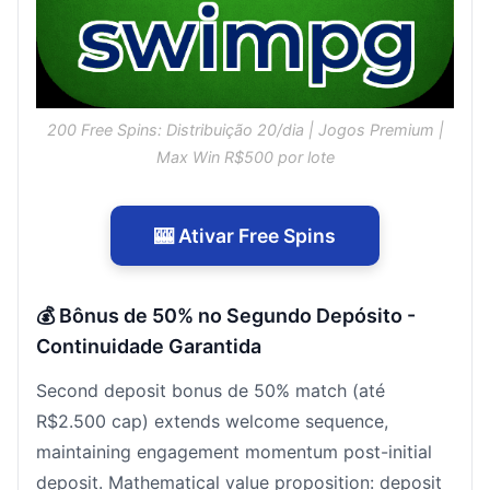
200 Free Spins: Distribuição 20/dia | Jogos Premium |
Max Win R$500 por lote
🎰 Ativar Free Spins
💰 Bônus de 50% no Segundo Depósito -
Continuidade Garantida
Second deposit bonus de 50% match (até
R$2.500 cap) extends welcome sequence,
maintaining engagement momentum post-initial
deposit. Mathematical value proposition: deposit