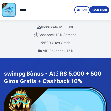
ENTRAR
REGISTRAR
🎁
Bônus até R$ 5.000
💰
Cashback 10% Semanal
⭐
500 Giros Grátis
👑
VIP Rakeback 15%
swimpg Bônus - Até R$ 5.000 + 500
Giros Grátis + Cashback 10%