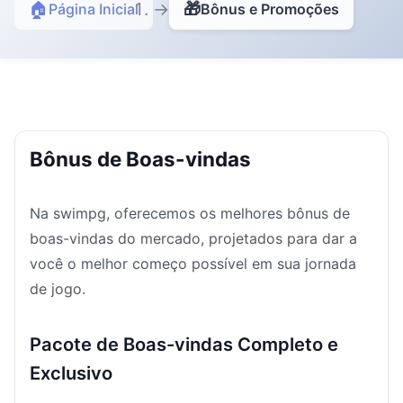
🏠
→
🎁
Página Inicial
Bônus e Promoções
Bônus de Boas-vindas
Na swimpg, oferecemos os melhores bônus de
boas-vindas do mercado, projetados para dar a
você o melhor começo possível em sua jornada
de jogo.
Pacote de Boas-vindas Completo e
Exclusivo