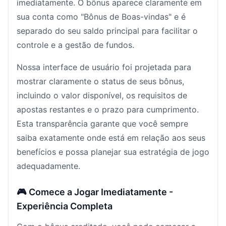
imediatamente. O bônus aparece claramente em
sua conta como "Bônus de Boas-vindas" e é
separado do seu saldo principal para facilitar o
controle e a gestão de fundos.
Nossa interface de usuário foi projetada para
mostrar claramente o status de seus bônus,
incluindo o valor disponível, os requisitos de
apostas restantes e o prazo para cumprimento.
Esta transparência garante que você sempre
saiba exatamente onde está em relação aos seus
benefícios e possa planejar sua estratégia de jogo
adequadamente.
🎮 Comece a Jogar Imediatamente -
Experiência Completa