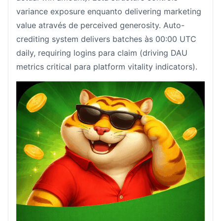
variance exposure enquanto delivering marketing
value através de perceived generosity. Auto-
crediting system delivers batches às 00:00 UTC
daily, requiring logins para claim (driving DAU
metrics critical para platform vitality indicators).