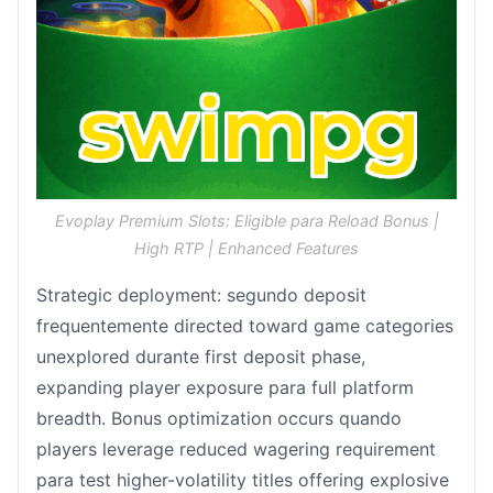
Evoplay Premium Slots: Eligible para Reload Bonus |
High RTP | Enhanced Features
Strategic deployment: segundo deposit
frequentemente directed toward game categories
unexplored durante first deposit phase,
expanding player exposure para full platform
breadth. Bonus optimization occurs quando
players leverage reduced wagering requirement
para test higher-volatility titles offering explosive