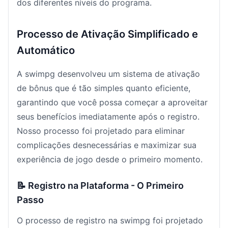
dos diferentes níveis do programa.
Processo de Ativação Simplificado e
Automático
A swimpg desenvolveu um sistema de ativação
de bônus que é tão simples quanto eficiente,
garantindo que você possa começar a aproveitar
seus benefícios imediatamente após o registro.
Nosso processo foi projetado para eliminar
complicações desnecessárias e maximizar sua
experiência de jogo desde o primeiro momento.
📝 Registro na Plataforma - O Primeiro
Passo
O processo de registro na swimpg foi projetado