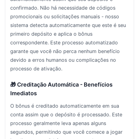
confirmado. Não há necessidade de códigos
promocionais ou solicitações manuais - nosso
sistema detecta automaticamente que este é seu
primeiro depósito e aplica o bônus
correspondente. Este processo automatizado
garante que você não perca nenhum benefício
devido a erros humanos ou complicações no
processo de ativação.
🎁 Creditação Automática - Benefícios
Imediatos
O bônus é creditado automaticamente em sua
conta assim que o depósito é processado. Este
processo geralmente leva apenas alguns
segundos, permitindo que você comece a jogar