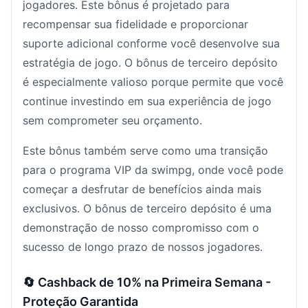
jogadores. Este bônus é projetado para
recompensar sua fidelidade e proporcionar
suporte adicional conforme você desenvolve sua
estratégia de jogo. O bônus de terceiro depósito
é especialmente valioso porque permite que você
continue investindo em sua experiência de jogo
sem comprometer seu orçamento.
Este bônus também serve como uma transição
para o programa VIP da swimpg, onde você pode
começar a desfrutar de benefícios ainda mais
exclusivos. O bônus de terceiro depósito é uma
demonstração de nosso compromisso com o
sucesso de longo prazo de nossos jogadores.
🔄 Cashback de 10% na Primeira Semana -
Proteção Garantida