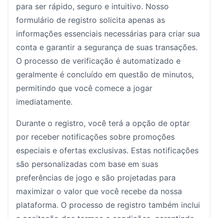
para ser rápido, seguro e intuitivo. Nosso
formulário de registro solicita apenas as
informações essenciais necessárias para criar sua
conta e garantir a segurança de suas transações.
O processo de verificação é automatizado e
geralmente é concluído em questão de minutos,
permitindo que você comece a jogar
imediatamente.
Durante o registro, você terá a opção de optar
por receber notificações sobre promoções
especiais e ofertas exclusivas. Estas notificações
são personalizadas com base em suas
preferências de jogo e são projetadas para
maximizar o valor que você recebe da nossa
plataforma. O processo de registro também inclui