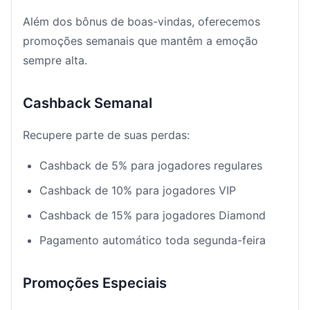
Além dos bônus de boas-vindas, oferecemos
promoções semanais que mantêm a emoção
sempre alta.
Cashback Semanal
Recupere parte de suas perdas:
Cashback de 5% para jogadores regulares
Cashback de 10% para jogadores VIP
Cashback de 15% para jogadores Diamond
Pagamento automático toda segunda-feira
Promoções Especiais