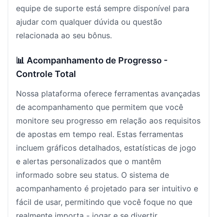
equipe de suporte está sempre disponível para
ajudar com qualquer dúvida ou questão
relacionada ao seu bônus.
📊 Acompanhamento de Progresso -
Controle Total
Nossa plataforma oferece ferramentas avançadas
de acompanhamento que permitem que você
monitore seu progresso em relação aos requisitos
de apostas em tempo real. Estas ferramentas
incluem gráficos detalhados, estatísticas de jogo
e alertas personalizados que o mantêm
informado sobre seu status. O sistema de
acompanhamento é projetado para ser intuitivo e
fácil de usar, permitindo que você foque no que
realmente importa - jogar e se divertir.