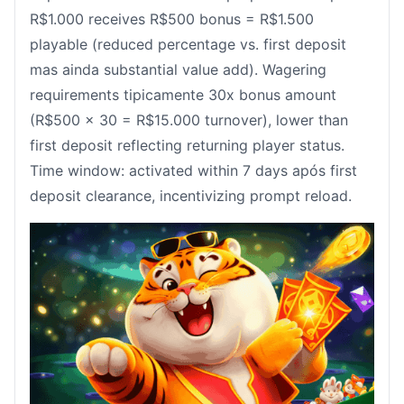
R$1.000 receives R$500 bonus = R$1.500
playable (reduced percentage vs. first deposit
mas ainda substantial value add). Wagering
requirements tipicamente 30x bonus amount
(R$500 × 30 = R$15.000 turnover), lower than
first deposit reflecting returning player status.
Time window: activated within 7 days após first
deposit clearance, incentivizing prompt reload.